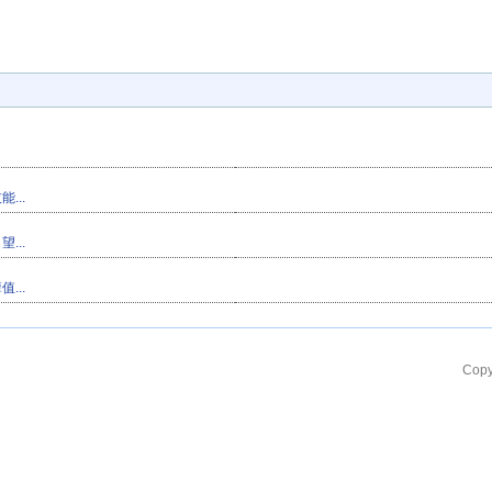
...
...
...
Copy