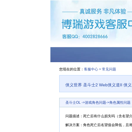
您现在的位置：
客服中心
>
常见问题
侠义世界
圣斗士2
Web侠义道II
侠
圣斗士OL
->
游戏角色问题
->
角色属性问题
问题描述：
死亡后有什么损失吗（含名望
解决方案：
角色死亡后名望值会降低，且