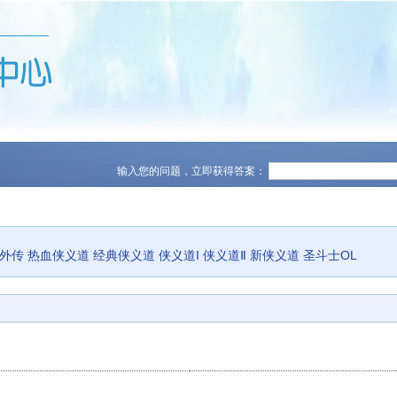
输入您的问题，立即获得答案：
义外传
热血侠义道
经典侠义道
侠义道I
侠义道Ⅱ
新侠义道
圣斗士OL