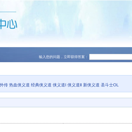
输入您的问题，立即获得答案：
义外传
热血侠义道
经典侠义道
侠义道I
侠义道Ⅱ
新侠义道
圣斗士OL