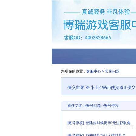
您现在的位置：
客服中心
>
常见问题
侠义世界
圣斗士2
Web侠义道II
侠
新侠义道
->
账号问题
->
账号停权
[账号停权]
登陆的时候提示"无法获取角...
[账号停权]
我的账号为什么被封号？